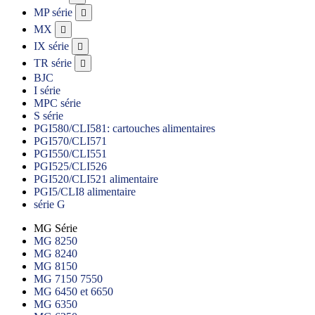
MP série

MX

IX série

TR série

BJC
I série
MPC série
S série
PGI580/CLI581: cartouches alimentaires
PGI570/CLI571
PGI550/CLI551
PGI525/CLI526
PGI520/CLI521 alimentaire
PGI5/CLI8 alimentaire
série G
MG Série
MG 8250
MG 8240
MG 8150
MG 7150 7550
MG 6450 et 6650
MG 6350