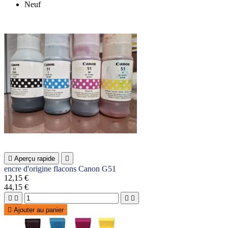
Neuf

Aperçu rapide

encre d'origine flacons Canon G51
12,15 €
44,15 €





Ajouter au panier