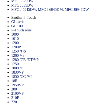
MFC J825DW
MFC J835DW
MFC J 5945DW, MFC J 6945DM, MFC J6947DW
Brother P-Touch
GL-série
GL 100
P-Touch série
1000
1010
1200
1200P
1250 /J /S
1260 VP
1280 /CB /DT/VP
1750
1800 /E
1830VP
1850 /CC /VP
18R
1950VP
200
2100VP
210E
220