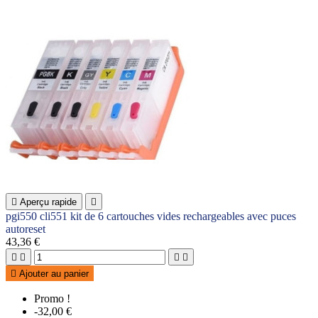

Aperçu rapide

pgi550 cli551 kit de 6 cartouches vides rechargeables avec puces
autoreset
43,36 €





Ajouter au panier
Promo !
-32,00 €