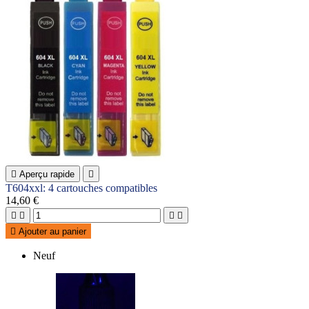

Aperçu rapide

T604xxl: 4 cartouches compatibles
14,60 €





Ajouter au panier
Neuf