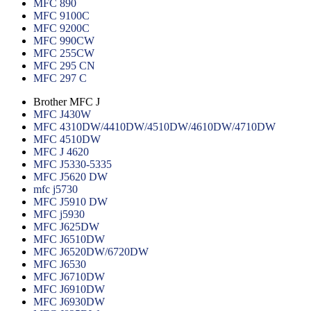
MFC 890
MFC 9100C
MFC 9200C
MFC 990CW
MFC 255CW
MFC 295 CN
MFC 297 C
Brother MFC J
MFC J430W
MFC 4310DW/4410DW/4510DW/4610DW/4710DW
MFC 4510DW
MFC J 4620
MFC J5330-5335
MFC J5620 DW
mfc j5730
MFC J5910 DW
MFC j5930
MFC J625DW
MFC J6510DW
MFC J6520DW/6720DW
MFC J6530
MFC J6710DW
MFC J6910DW
MFC J6930DW