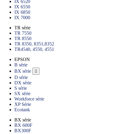
IX 6520
IX 6550
IX 6850
IX 7000
TR série
TR 7550
TR 8550
TR 8350, 8351,8352
TR4540, 4550, 4551
EPSON
B série
BX série

D série
DX série
S série
SX série
Workforce série
XP Série
Ecotank
BX série
BX 600F
BX300F