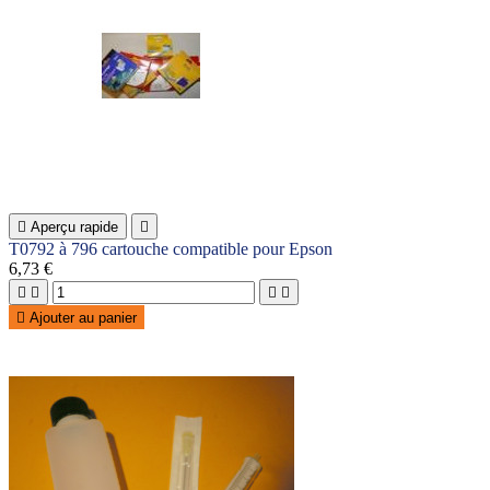

Aperçu rapide

T0792 à 796 cartouche compatible pour Epson
6,73 €





Ajouter au panier