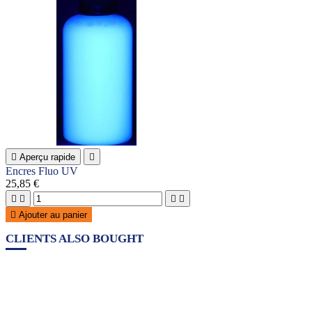

Aperçu rapide

Encres Fluo UV
25,85 €





Ajouter au panier
CLIENTS ALSO BOUGHT