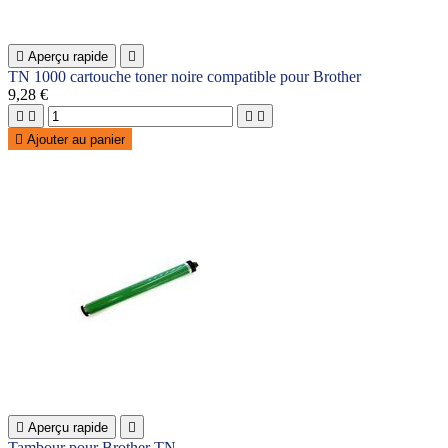

Aperçu rapide

TN 1000 cartouche toner noire compatible pour Brother
9,28 €





Ajouter au panier

Aperçu rapide

Tambour pour Brother TN