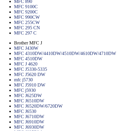
MFC 890
MFC 9100C
MFC 9200C
MFC 990CW
MFC 255CW
MFC 295 CN
MFC 297 C
Brother MFC J
MFC J430W
MFC 4310DW/4410DW/4510DW/4610DW/4710DW
MFC 4510DW
MFC J 4620
MFC J5330-5335
MFC J5620 DW
mfc j5730
MFC J5910 DW
MFC j5930
MFC J625DW
MFC J6510DW
MFC J6520DW/6720DW
MFC J6530
MFC J6710DW
MFC J6910DW
MFC J6930DW