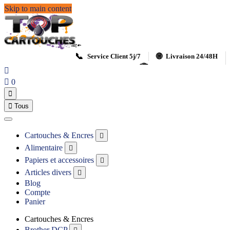
Skip to main content
📞
🌐
Service Client 5j/7
Livraison 24/48H
🏆
Satisfait ou remboursé


0


Tous
Cartouches & Encres

Alimentaire

Papiers et accessoires

Articles divers

Blog
Compte
Panier
Cartouches & Encres
Brother DCP