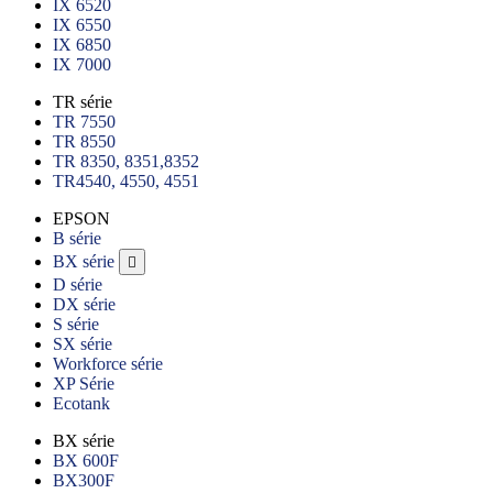
IX 6520
IX 6550
IX 6850
IX 7000
TR série
TR 7550
TR 8550
TR 8350, 8351,8352
TR4540, 4550, 4551
EPSON
B série
BX série

D série
DX série
S série
SX série
Workforce série
XP Série
Ecotank
BX série
BX 600F
BX300F