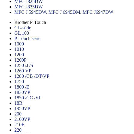
MFC J825DW
MFC J835DW
MFC J 5945DW, MFC J 6945DM, MFC J6947DW
Brother P-Touch
GL-série
GL 100
P-Touch série
1000
1010
1200
1200P
1250 /J /S
1260 VP
1280 /CB /DT/VP
1750
1800 /E
1830VP
1850 /CC /VP
18R
1950VP
200
2100VP
210E
220