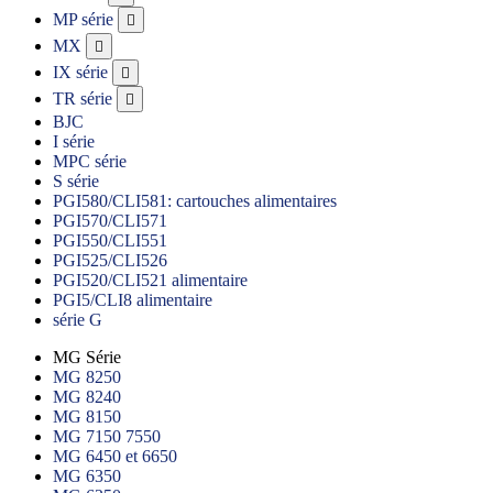
MP série

MX

IX série

TR série

BJC
I série
MPC série
S série
PGI580/CLI581: cartouches alimentaires
PGI570/CLI571
PGI550/CLI551
PGI525/CLI526
PGI520/CLI521 alimentaire
PGI5/CLI8 alimentaire
série G
MG Série
MG 8250
MG 8240
MG 8150
MG 7150 7550
MG 6450 et 6650
MG 6350