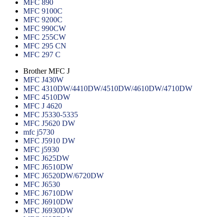
MFC 890
MFC 9100C
MFC 9200C
MFC 990CW
MFC 255CW
MFC 295 CN
MFC 297 C
Brother MFC J
MFC J430W
MFC 4310DW/4410DW/4510DW/4610DW/4710DW
MFC 4510DW
MFC J 4620
MFC J5330-5335
MFC J5620 DW
mfc j5730
MFC J5910 DW
MFC j5930
MFC J625DW
MFC J6510DW
MFC J6520DW/6720DW
MFC J6530
MFC J6710DW
MFC J6910DW
MFC J6930DW