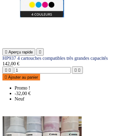

Aperçu rapide

HP937 4 cartouches compatibles très grandes capacités
142,00 €





Ajouter au panier
Promo !
-32,00 €
Neuf