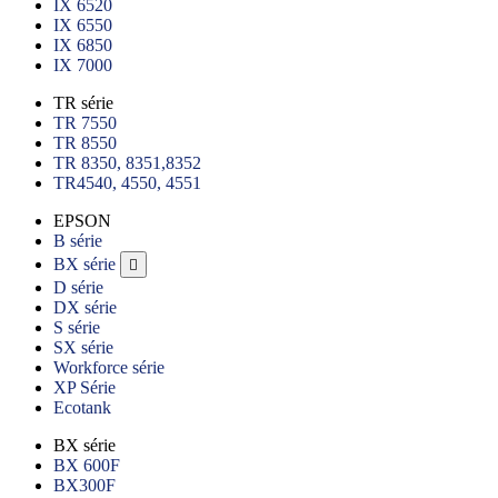
IX 6520
IX 6550
IX 6850
IX 7000
TR série
TR 7550
TR 8550
TR 8350, 8351,8352
TR4540, 4550, 4551
EPSON
B série
BX série

D série
DX série
S série
SX série
Workforce série
XP Série
Ecotank
BX série
BX 600F
BX300F