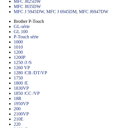
MFC J825DW
MFC J835DW
MFC J 5945DW, MFC J 6945DM, MFC J6947DW
Brother P-Touch
GL-série
GL 100
P-Touch série
1000
1010
1200
1200P
1250 /J /S
1260 VP
1280 /CB /DT/VP
1750
1800 /E
1830VP
1850 /CC /VP
18R
1950VP
200
2100VP
210E
220