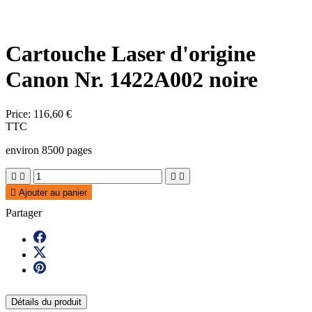
Cartouche Laser d'origine
Canon Nr. 1422A002 noire
Price:
116,60 €
TTC
environ 8500 pages





Ajouter au panier
Partager
Détails du produit