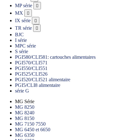
MP série

MX

IX série

TR série

BJC
I série
MPC série
S série
PGI580/CLI581: cartouches alimentaires
PGI570/CLI571
PGI550/CLI551
PGI525/CLI526
PGI520/CLI521 alimentaire
PGI5/CLI8 alimentaire
série G
MG Série
MG 8250
MG 8240
MG 8150
MG 7150 7550
MG 6450 et 6650
MG 6350