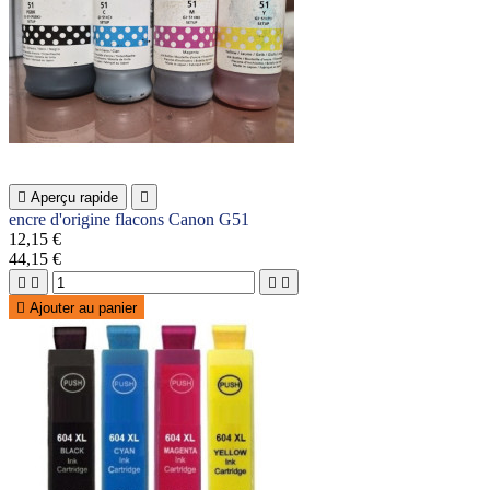

Aperçu rapide

encre d'origine flacons Canon G51
12,15 €
44,15 €





Ajouter au panier