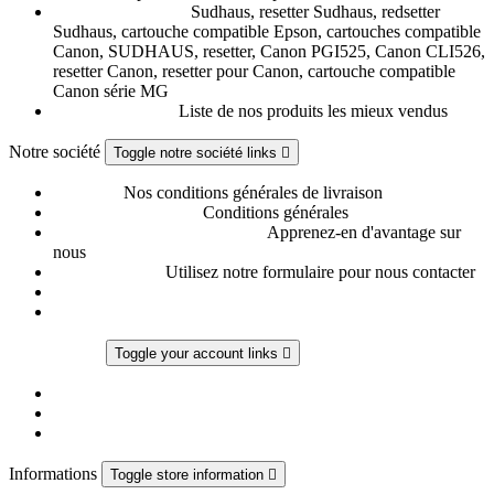
Nouveaux produits
Sudhaus, resetter Sudhaus, redsetter
Sudhaus, cartouche compatible Epson, cartouches compatible
Canon, SUDHAUS, resetter, Canon PGI525, Canon CLI526,
resetter Canon, resetter pour Canon, cartouche compatible
Canon série MG
Meilleures ventes
Liste de nos produits les mieux vendus
Notre société
Toggle notre société links

Livraison
Nos conditions générales de livraison
Conditions générales
Conditions générales
Notre boutique, vos avantages
Apprenez-en d'avantage sur
nous
Contactez-nous
Utilisez notre formulaire pour nous contacter
Magasins
Votre compte
Toggle your account links

Suivi de commande
Connexion
Créez votre compte
Informations
Toggle store information
