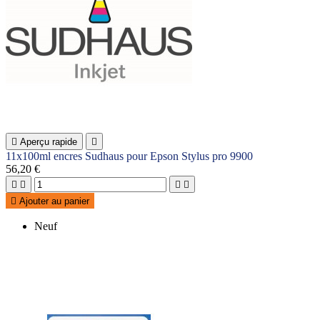

Aperçu rapide

11x100ml encres Sudhaus pour Epson Stylus pro 9900
56,20 €





Ajouter au panier
Neuf