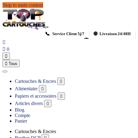
Skip to main content
📞
🌐
Service Client 5j/7
Livraison 24/48H
🏆
Satisfait ou remboursé


0


Tous
Cartouches & Encres

Alimentaire

Papiers et accessoires

Articles divers

Blog
Compte
Panier
Cartouches & Encres
Brother DCP